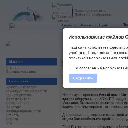
Версия для печати
Добавить в избранное
|
|
Те
О проекте
Каталог
Прайс-
|
лист
Контакты
Использование файлов C
Наш сайт использует файлы co
удобства.
Продолжая пользоват
политикой использования cooki
Магазин
Добро пожаловать!
Каталог
Я согласен на использовани
Правила магазина
В нашем интернет-магазине можно зак
Сохранить
KNX / EIB (Европейская инсталляционн
База знаний
большинства европейских производител
известных широкому кругу отечественн
Буклеты и каталоги
Техдокументация с сайта
Используя в проектах
Умный дом
и
Инт
производителя
здание
оборудование KNX / EIB, предс
Производители
Магазине, Вы сможете решить нестан
Обучение KNX
задачи и оптимизировать стоимость про
Политика
конфиденциальности
Для оформления заказа и возможной и
Скачать
скидки Вам необходимо пройти процед
Ссылки
FAQ
Если Вы не нашли необходимое оборуд