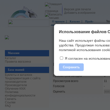
Версия для печати
Добавить в избранное
|
|
Те
О проекте
Каталог
Прайс-
|
лист
Контакты
Использование файлов C
Наш сайт использует файлы co
удобства.
Продолжая пользоват
политикой использования cooki
Магазин
Главная
»
Категории
»
Компании
» Berk
Каталог
Я согласен на использовани
Правила магазина
Berker
Сохранить
База знаний
Буклеты и каталоги
Просмотров сегодня
0
Техдокументация с сайта
Просмотров всего
11
производителя
Производители
Голосов
-
Обучение KNX
Оценить
Политика
конфиденциальности
Скачать
Ссылки
FAQ