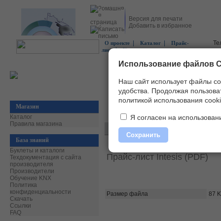
Версия для печати
Добавить в избранное
|
|
Те
О проекте
Каталог
Прайс-
|
лист
Контакты
Использование файлов C
Наш сайт использует файлы co
удобства.
Продолжая пользоват
политикой использования cooki
Магазин
Главная
»
Скачать
»
Прайс-листы
»
Inte
Каталог
Я согласен на использовани
Правила магазина
Сохранить
База знаний
Буклеты и каталоги
Прайс-лист Intesis (PDF)
Техдокументация с сайта
производителя
Производители
Обучение KNX
Политика
конфиденциальности
Размер файла
87 
Скачать
Ссылки
FAQ