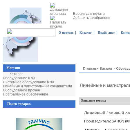
Версия для печати
Добавить в избранное
|
|
|
О проекте
Каталог
Прайс-лист
Конта
Магазин
Главная
»
Каталог
»
Оборудо
Каталог
Оборудование KNX
Системное оборудование KNX
Линейные и магистрал
Линейные и магистральные соединители
Оборудование прочее
Программное обеспечение
Описание товара
Поиск товаров
Линейный / зонный со
Производитель: SATION (Ки