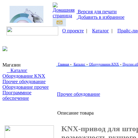
Версия для печати
Добавить в избранное
О проекте
|
Каталог
|
Прайс-ли
Магазин
Главная
»
Каталог
»
Оборудование KNX
»
Прочее о
Каталог
Оборудование KNX
Прочее обоудование
Оборудование прочее
Программное
Прочее обоудование
обеспечение
Поиск товаров
Описание товара
KNX-привод для штор
возможность ручного 