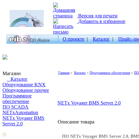
Версия для печати
Добавить в избранное
О проекте
|
Каталог
|
Прайс-ли
Магазин
Главная
»
Каталог
»
Программное обеспечение
»
ПО
Каталог
Оборудование KNX
Оборудование прочее
Программное
обеспечение
NETx Voyager BMS Server 2.0
ПО SCADA
NETxAutomation
NETx Voyager BMS
Описание товара
Server 2.0
Поиск товаров
ПО NETx Voyager BMS Server 2.0, BM