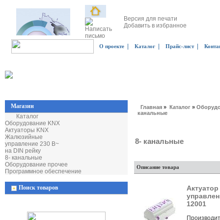
Версия для печати
Добавить в избранное
|
|
|
О проекте
Каталог
Прайс-лист
Конта
Магазин
Главная
»
Каталог
»
Оборудо
канальные
Каталог
Оборудование KNX
Актуаторы KNX
Жалюзийные
8- канальные
управление 230 В~
на DIN рейку
8- канальные
Оборудование прочее
Описание товара
Программное обеспечение
Поиск товаров
Актуатор
управлен
12001
Производит