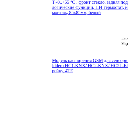
T~0..+55 °C , фронт стекло, задняя под
логические функции, ПИ-термостат, 
монтаж, 85x85мм, белый
Elsn
Мод
Модуль расширения GSM для сенсорн
Iddero HC1-KNX/ HC2-KNX/ HC2L-K
рейку, 4TE