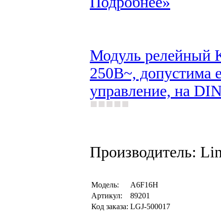
Подробнее»
Модуль релейный 
250В~, допустима е
управление, на DIN
Производитель: Li
Модель:
A6F16H
Артикул:
89201
Код заказа:
LGJ-500017