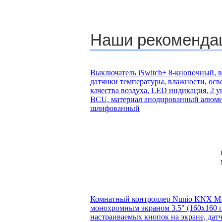
Наши рекоменд
Выключатель iSwitch+ 8-кнопочный, 
датчики температуры, влажности, осв
качества воздуха, LED индикация, 2 ун
BCU, материал анодированный алюм
шлифованный
Комнатный контроллер Nunio KNX M-
монохромным экраном 3.5" (160x160 пк
настраиваемых кнопок на экране, дат