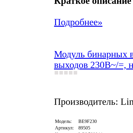
Краткое описание
Подробнее»
Модуль бинарных в
выходов 230В~/=, 
Производитель: Li
Модель:
BE9F230
Артикул:
89505