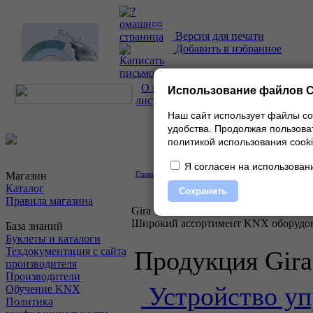
Версия для печати
Добавить в избранное
О проекте
|
Каталог
|
Прайс-
Использование файлов C
лист
|
Контакты
Наш сайт использует файлы co
удобства.
Продолжая пользоват
политикой использования cooki
Я согласен на использовани
Магазин
Главная
»
Производители
» Сведения о компании
Каталог
Сохранить
Правила магазина
Gira
Широкий ассортимент KNX оборудо
База знаний
Буклеты и каталоги
Техдокументация с сайта
Продукция Gira
производителя
Производители
Устройство уп
Обучение KNX
Политика