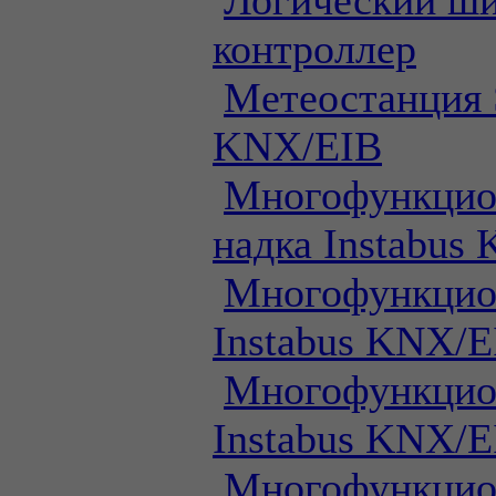
Логический ш
контроллер
Метеостанция 
KNX/EIB
Многофункцио
надка Instabus
Многофункцио
Instabus KNX/E
Многофункцио
Instabus KNX/E
Многофункцио