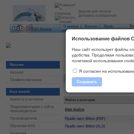
Версия для печати
Добавить в избранное
|
|
Те
О проекте
Каталог
Прайс-
|
лист
Контакты
Использование файлов C
Наш сайт использует файлы co
удобства.
Продолжая пользоват
политикой использования cooki
Магазин
Главная
»
Скачать
»
Прайс-листы
»
Bilt
Я согласен на использовани
Каталог
Правила магазина
Сохранить
База знаний
Буклеты и каталоги
Файлы в категории
Техдокументация с сайта
Имя файла
производителя
Производители
Прайс-лист Bilton (PDF)
Обучение KNX
Прайс-лист Bilton (XLS)
Политика