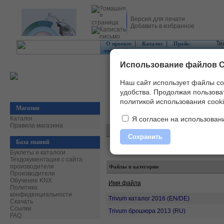
Версия для печати
Добавить в избранное
|
|
Те
О проекте
Каталог
Прайс-
|
лист
Контакты
Использование файлов C
Наш сайт использует файлы co
удобства.
Продолжая пользоват
политикой использования cooki
Магазин
Главная
»
Скачать
»
Буклеты и каталог
Каталог
Я согласен на использовани
Правила магазина
Сохранить
База знаний
Буклеты и каталоги
Техдокументация с сайта
производителя
Файлы в категории
Производители
Обучение KNX
Имя файла
Политика
конфиденциальности
Trivum каталог 2016 (EN/DE)
Скачать
Ссылки
Trivum брошюра 2013 (RU)
FAQ