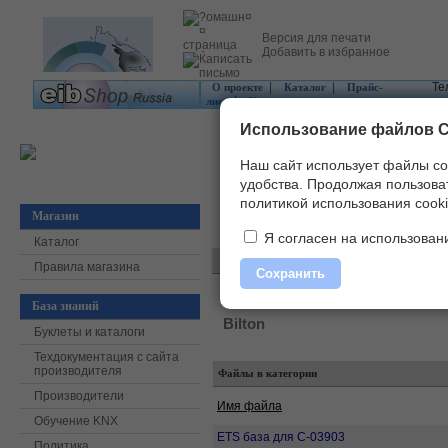
Версия для печати
Добавить в избранное
|
|
Те
О проекте
Каталог
Прайс-
|
лист
Контакты
Использование файлов C
Наш сайт использует файлы co
удобства.
Продолжая пользоват
политикой использования cooki
Магазин
Главная
»
Скачать
»
Программное обес
Я согласен на использовани
Каталог
Правила магазина
Сохранить
База знаний
Bilton
Буклеты и каталоги
Техдокументация с сайта
производителя
Файлы в категории
Производители
Имя файла
Обучение KNX
ETS база для C-03903
Политика