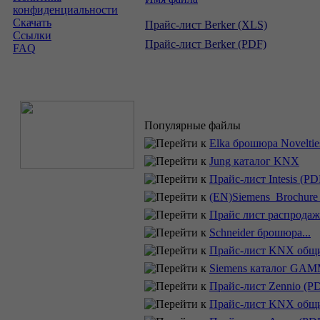
конфиденциальности
Скачать
Прайс-лист Berker (XLS)
Ссылки
Прайс-лист Berker (PDF)
FAQ
Популярные файлы
Elka брошюра Novelties
Jung каталог KNX
Прайс-лист Intesis (PD
(EN)Siemens_Brochu
Прайс лист распрода
Schneider брошюра...
Прайс-лист KNX общ
Siemens каталог GAM
Прайс-лист Zennio (P
Прайс-лист KNX общ