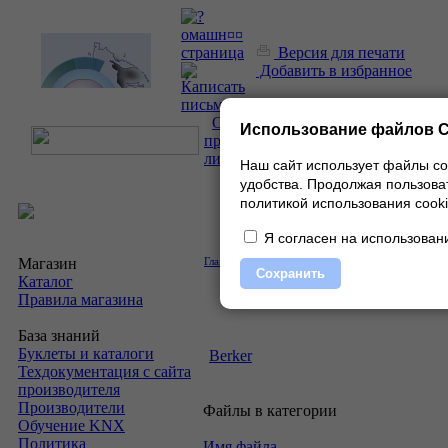
Версия для печати
Добавить в избранное
О
Использование файлов C
проекте
|
Каталог
|
Прайс-
лист
|
Контакты
Наш сайт использует файлы co
удобства.
Продолжая пользоват
политикой использования cooki
Я согласен на использовани
Магазин
Главная
»
Скачать
»
Прайс-листы
»
Berker
Сохранить
Каталог
Правила магазина
База знаний
Буклеты и каталоги
Berker
Техдокументация с сайта
производителя
Производители
Файлы в категории
Обучение KNX
Политика
Имя файла