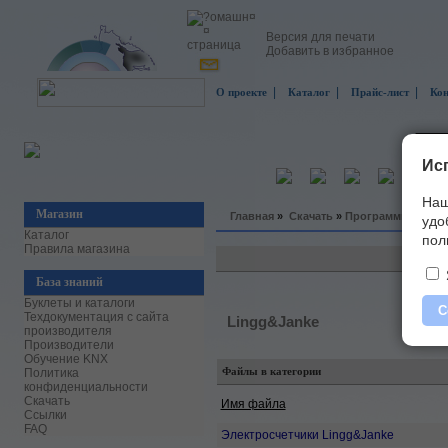
Версия для печати
Добавить в избранное
|
|
|
О проекте
Каталог
Прайс-лист
Ко
Ис
Наш
Магазин
Главная
»
Скачать
»
Программное обе
удо
Каталог
пол
Правила магазина
База знаний
Буклеты и каталоги
С
Техдокументация с сайта
Lingg&Janke
производителя
Производители
Обучение KNX
Файлы в категории
Политика
конфиденциальности
Скачать
Имя файла
Ссылки
FAQ
Электросчетчики Lingg&Janke