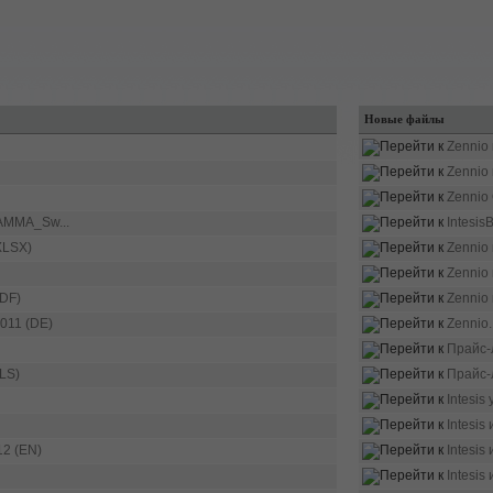
Новые файлы
Zennio 
Zennio 
Zennio
AMMA_Sw...
Intesis
XLSX)
Zennio 
Zennio 
DF)
Zennio 
011 (DE)
Zennio.
Прайс-л
LS)
Прайс-л
Intesis
Intesis
12 (EN)
Intesis
Intesis