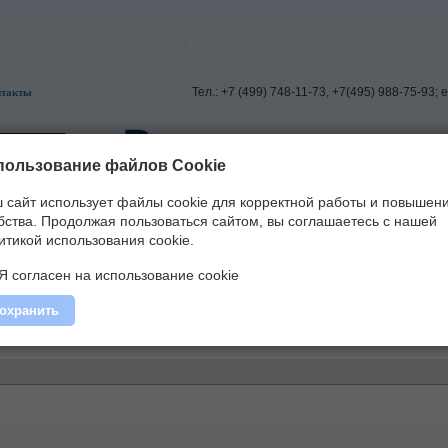
Тел.: +7 (499) 748-11-73, +7(495) 988-75-93; 
нтакты
пользование файлов Cookie
 сайт использует файлы cookie для корректной работы и повышен
спечение
»
Lingg&Janke
бства.
Продолжая пользоваться сайтом, вы соглашаетесь с нашей
итикой использования cookie.
Я согласен на использование cookie
охранить