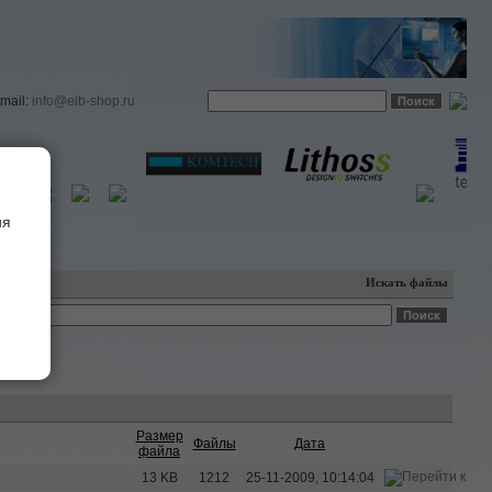
email:
info@eib-shop.ru
ия
Искать файлы
Размер
Файлы
Дата
файла
13 KB
1212
25-11-2009, 10:14:04