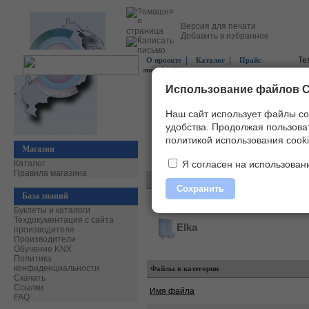
Версия для печати
Добавить в избранное
|
|
Те
О проекте
Каталог
Прайс-
|
лист
Контакты
Использование файлов C
Наш сайт использует файлы co
удобства.
Продолжая пользоват
политикой использования cooki
Магазин
Главная
»
Скачать
»
Буклеты и каталог
Каталог
Я согласен на использовани
Правила магазина
Сохранить
База знаний
Буклеты и каталоги
Техдокументация с сайта
Elka
производителя
Производители
Обучение KNX
Политика
конфиденциальности
Файлы в категории
Скачать
Ссылки
Имя файла
FAQ