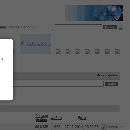
email:
info@eib-shop.ru
ия
Искать файлы
Размер
Файлы
Дата
файла
68,9 MB
1826
27-11-2014, 15:39:38