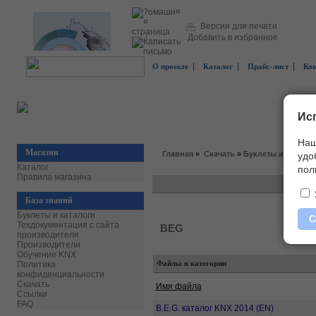
Версия для печати
Добавить в избранное
|
|
|
О проекте
Каталог
Прайс-лист
Ко
Ис
Наш
Магазин
Главная
»
Скачать
»
Буклеты и каталог
удо
Каталог
пол
Правила магазина
База знаний
Буклеты и каталоги
С
Техдокументация с сайта
BEG
производителя
Производители
Обучение KNX
Файлы в категории
Политика
конфиденциальности
Скачать
Имя файла
Ссылки
FAQ
B.E.G. каталог KNX 2014 (EN)