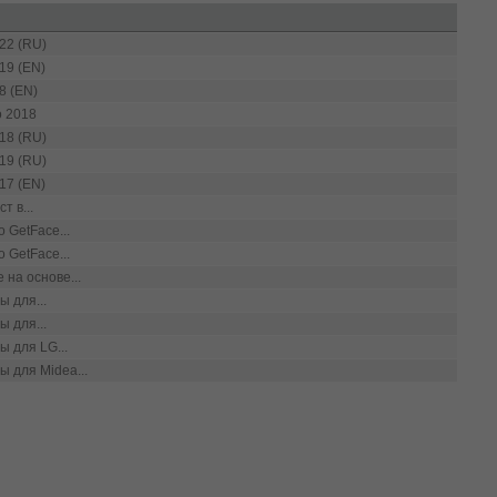
22 (RU)
19 (EN)
8 (EN)
io 2018
18 (RU)
19 (RU)
17 (EN)
т в...
 GetFace...
 GetFace...
 на основе...
ы для...
ы для...
ы для LG...
ы для Midea...